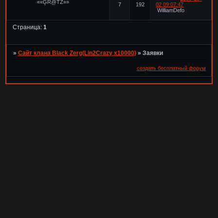
««ĢŔ@ŤŻ»»
7
192
02 09:07:47
WilliamDefo
Страница:
1
»
Сайт клана Black Zerg(Lin2Crazy x10000)
»
Заявки
создать бесплатный форум