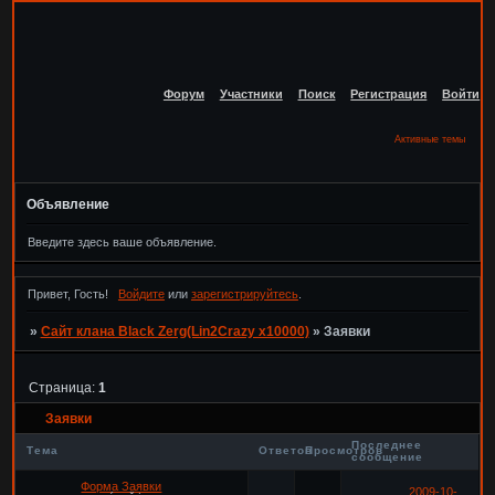
Форум
Участники
Поиск
Регистрация
Войти
Активные темы
Объявление
Введите здесь ваше объявление.
Привет, Гость!
Войдите
или
зарегистрируйтесь
.
»
Сайт клана Black Zerg(Lin2Crazy x10000)
»
Заявки
Страница:
1
Заявки
Последнее
Тема
Ответов
Просмотров
сообщение
Форма Заявки
2009-10-