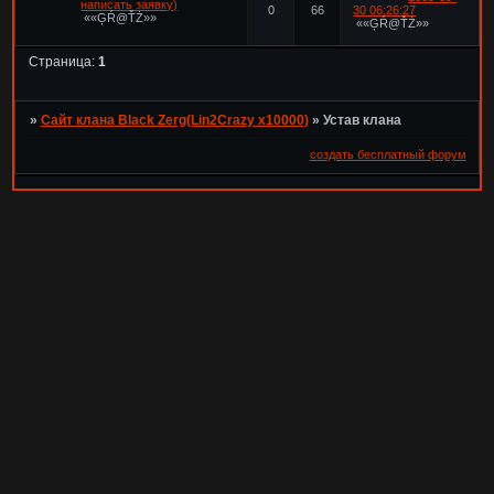
написать заявку)
0
66
30 06:26:27
««ĢŔ@ŤŻ»»
««ĢŔ@ŤŻ»»
Страница:
1
»
Сайт клана Black Zerg(Lin2Crazy x10000)
»
Устав клана
создать бесплатный форум