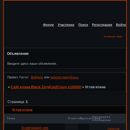
Форум
Участники
Поиск
Регистрация
Войти
Активные темы
Объявление
Введите здесь ваше объявление.
Привет, Гость!
Войдите
или
зарегистрируйтесь
.
»
Сайт клана Black Zerg(Lin2Crazy x10000)
»
Устав клана
Страница:
1
Устав клана
Последнее
Тема
Ответов
Просмотров
сообщение
Устав(прежде чем
2009-09-